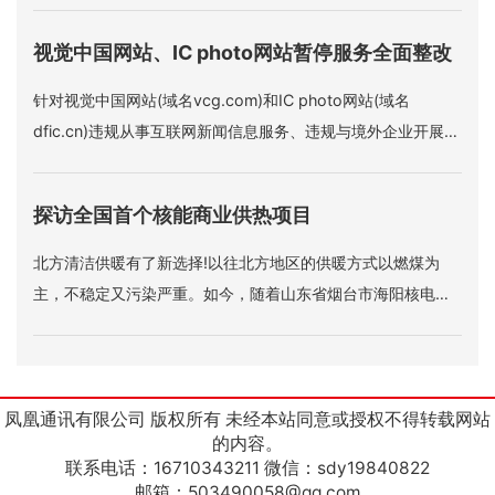
广大穆斯林国家也拥有友好紧密的关系。“对于这些，美方羡慕
视觉中国网站、IC photo网站暂停服务全面整改
是可以理解的，但是如果美方造谣、抹黑、污蔑，这是不能接
受的。
针对视觉中国网站(域名vcg.com)和IC photo网站(域名
dfic.cn)违规从事互联网新闻信息服务、违规与境外企业开展涉
及互联网新闻信息服务业务的合作等问题，国家网信办10日指
导有关地方网信办约谈两家网站负责人，责令其停止违法违规
探访全国首个核能商业供热项目
行为。两家网站即日起暂停服务全面整改。
北方清洁供暖有了新选择!以往北方地区的供暖方式以燃煤为
主，不稳定又污染严重。如今，随着山东省烟台市海阳核电厂
核能供热项目的成功商用，核能这种清洁供热方式将逐步走进
千家万户。
凤凰通讯有限公司 版权所有 未经本站同意或授权不得转载网站
的内容。
联系电话：16710343211 微信：sdy19840822
邮箱：503490058@qq.com