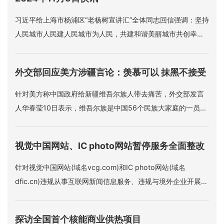
习近平给上海市杨浦区“老杨树宣讲汇”全体同志回信强调：坚持
人民城市人民建人民城市为人民，共建和谐美丽城市共创幸福
美好生活。
外交部回应美方涉疆言论：羡慕可以 抹黑不接受
针对美方称中国政府给新疆维吾尔族人带去痛苦，外交部发言
人华春莹10日表示，维吾尔族是中国56个民族大家庭的一员，
充分享受着中国宪法赋予的各项权利和自由，中国同世界上的
广大穆斯林国家也拥有友好紧密的关系。“对于这些，美方羡慕
视觉中国网站、IC photo网站暂停服务全面整改
是可以理解的，但是如果美方造谣、抹黑、污蔑，这是不能接
受的。
针对视觉中国网站(域名vcg.com)和IC photo网站(域名
dfic.cn)违规从事互联网新闻信息服务、违规与境外企业开展涉
及互联网新闻信息服务业务的合作等问题，国家网信办10日指
导有关地方网信办约谈两家网站负责人，责令其停止违法违规
探访全国首个核能商业供热项目
行为。两家网站即日起暂停服务全面整改。