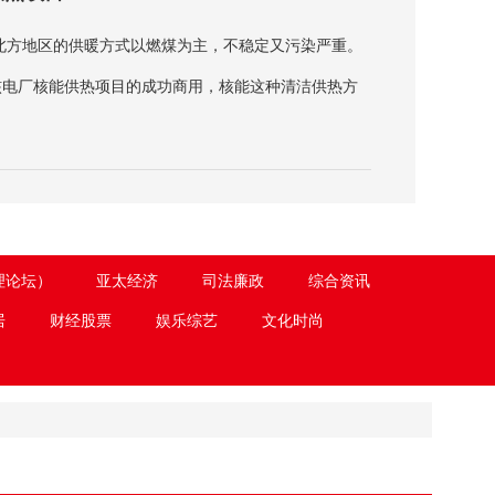
北方地区的供暖方式以燃煤为主，不稳定又污染严重。
核电厂核能供热项目的成功商用，核能这种清洁供热方
理论坛）
亚太经济
司法廉政
综合资讯
居
财经股票
娱乐综艺
文化时尚