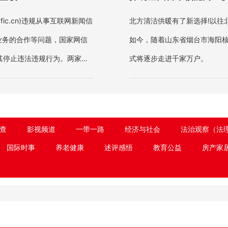
dfic.cn)违规从事互联网新闻信
北方清洁供暖有了新选择!以往
业务的合作等问题，国家网信
如今，随着山东省烟台市海阳
其停止违法违规行为。两家网
式将逐步走进千家万户。
查
影视频道
一带一路
经济与社会
法治观察（法
国际时事
养老健康
述评感悟
教育公益
房产家