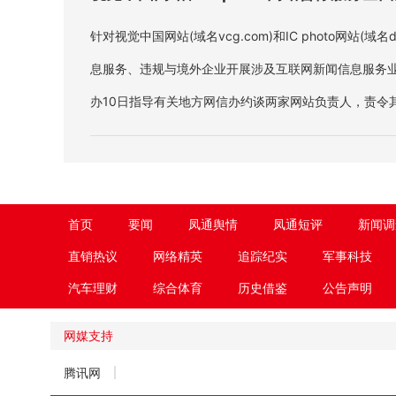
针对视觉中国网站(域名vcg.com)和IC photo网站(域名
息服务、违规与境外企业开展涉及互联网新闻信息服务
办10日指导有关地方网信办约谈两家网站负责人，责令
站即日起暂停服务全面整改。
首页
要闻
凤通舆情
凤通短评
新闻调
直销热议
网络精英
追踪纪实
军事科技
汽车理财
综合体育
历史借鉴
公告声明
网媒支持
腾讯网