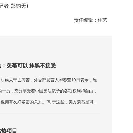
者 郑钧天)
责任编辑：佳艺
：羡慕可以 抹黑不接受
尔族人带去痛苦，外交部发言人华春莹10日表示，维
的一员，充分享受着中国宪法赋予的各项权利和自由，
也拥有友好紧密的关系。“对于这些，美方羡慕是可以
抹黑、污蔑，这是不能接受的。
供热项目