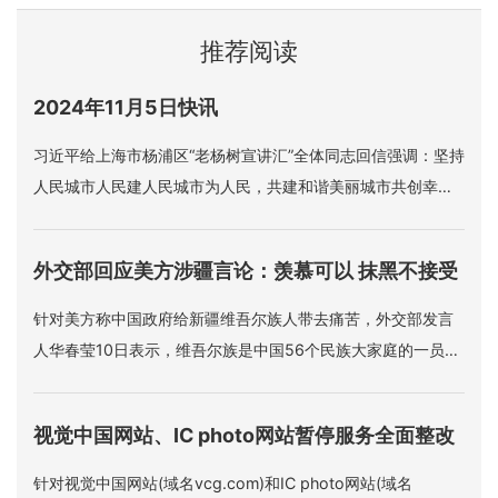
推荐阅读
2024年11月5日快讯
习近平给上海市杨浦区“老杨树宣讲汇”全体同志回信强调：坚持
人民城市人民建人民城市为人民，共建和谐美丽城市共创幸福
美好生活。
外交部回应美方涉疆言论：羡慕可以 抹黑不接受
针对美方称中国政府给新疆维吾尔族人带去痛苦，外交部发言
人华春莹10日表示，维吾尔族是中国56个民族大家庭的一员，
充分享受着中国宪法赋予的各项权利和自由，中国同世界上的
广大穆斯林国家也拥有友好紧密的关系。“对于这些，美方羡慕
视觉中国网站、IC photo网站暂停服务全面整改
是可以理解的，但是如果美方造谣、抹黑、污蔑，这是不能接
受的。
针对视觉中国网站(域名vcg.com)和IC photo网站(域名