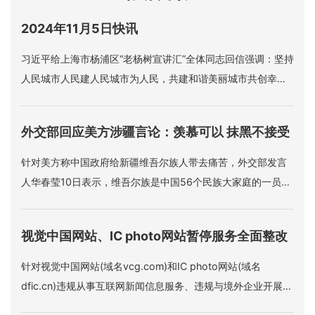
2024年11月5日快讯
习近平给上海市杨浦区“老杨树宣讲汇”全体同志回信强调：坚持
人民城市人民建人民城市为人民，共建和谐美丽城市共创幸福
美好生活。
外交部回应美方涉疆言论：羡慕可以 抹黑不接受
针对美方称中国政府给新疆维吾尔族人带去痛苦，外交部发言
人华春莹10日表示，维吾尔族是中国56个民族大家庭的一员，
充分享受着中国宪法赋予的各项权利和自由，中国同世界上的
广大穆斯林国家也拥有友好紧密的关系。“对于这些，美方羡慕
视觉中国网站、IC photo网站暂停服务全面整改
是可以理解的，但是如果美方造谣、抹黑、污蔑，这是不能接
受的。
针对视觉中国网站(域名vcg.com)和IC photo网站(域名
dfic.cn)违规从事互联网新闻信息服务、违规与境外企业开展涉
及互联网新闻信息服务业务的合作等问题，国家网信办10日指