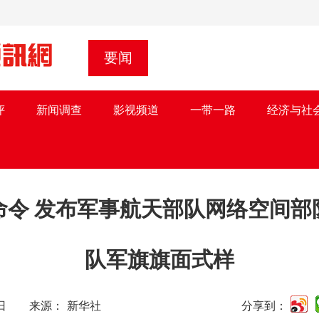
要闻
评
新闻调查
影视频道
一带一路
经济与社
命令 发布军事航天部队网络空间部
队军旗旗面式样
月01日 来源： 新华社
分享到：