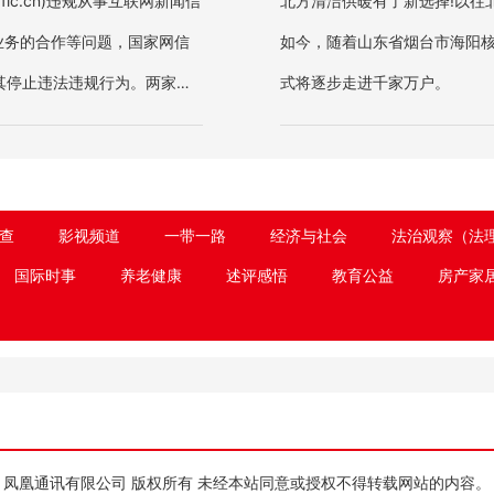
dfic.cn)违规从事互联网新闻信
北方清洁供暖有了新选择!以往
业务的合作等问题，国家网信
如今，随着山东省烟台市海阳
其停止违法违规行为。两家网
式将逐步走进千家万户。
查
影视频道
一带一路
经济与社会
法治观察（法
国际时事
养老健康
述评感悟
教育公益
房产家
凤凰通讯有限公司 版权所有 未经本站同意或授权不得转载网站的内容。