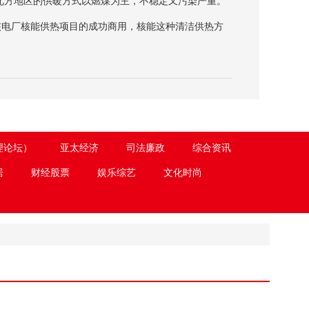
北方地区的供暖方式以燃煤为主，不稳定又污染严重。
核电厂核能供热项目的成功商用，核能这种清洁供热方
理论坛）
亚太经济
司法廉政
综合资讯
居
财经股票
娱乐综艺
文化时尚