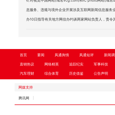
针对视觉中国网站(域名vcg.com)和IC photo网站(域名
息服务、违规与境外企业开展涉及互联网新闻信息服务
办10日指导有关地方网信办约谈两家网站负责人，责令
站即日起暂停服务全面整改。
首页
要闻
凤通舆情
凤通短评
新闻调
直销热议
网络精英
追踪纪实
军事科技
汽车理财
综合体育
历史借鉴
公告声明
网媒支持
腾讯网