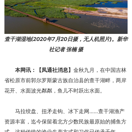
查干湖湿地(2020年7月20日摄，无人机照片)。新华
社记者 张楠 摄
本网讯：【凤通社消息】
金秋九月，在中国吉林
省松原市前郭尔罗斯蒙古族自治县的查干湖畔，两岸
花开、水面波光粼粼，鱼儿不时跃出水面。
马拉绞盘、扭矛走钩、冰下走网……查干湖渔产
资源丰富，迄今保留着北方少数民族最原始的捕鱼方
式，这种传统的渔业生产方式和习俗已传承千年。