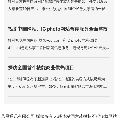
针对美方称中国政府给新疆维吾尔族人带去痛苦，外交部发言
人华春莹10日表示，维吾尔族是中国56个民族大家庭的一员，
充分享受着中国宪法赋予的各项权利和自由，中国同世界上的
广大穆斯林国家也拥有友好紧密的关系。“对于这些，美方羡慕
视觉中国网站、IC photo网站暂停服务全面整改
是可以理解的，但是如果美方造谣、抹黑、污蔑，这是不能接
受的。
针对视觉中国网站(域名vcg.com)和IC photo网站(域名
dfic.cn)违规从事互联网新闻信息服务、违规与境外企业开展涉
及互联网新闻信息服务业务的合作等问题，国家网信办10日指
导有关地方网信办约谈两家网站负责人，责令其停止违法违规
探访全国首个核能商业供热项目
行为。两家网站即日起暂停服务全面整改。
北方清洁供暖有了新选择!以往北方地区的供暖方式以燃煤为
主，不稳定又污染严重。如今，随着山东省烟台市海阳核电厂
核能供热项目的成功商用，核能这种清洁供热方式将逐步走进
千家万户。
凤凰通讯有限公司 版权所有 未经本站同意或授权不得转载网站