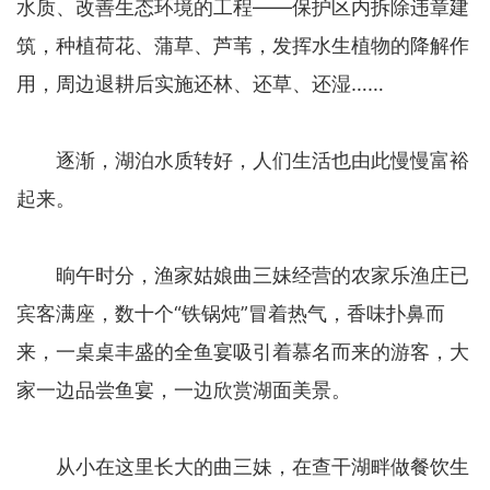
水质、改善生态环境的工程——保护区内拆除违章建
筑，种植荷花、蒲草、芦苇，发挥水生植物的降解作
用，周边退耕后实施还林、还草、还湿……
逐渐，湖泊水质转好，人们生活也由此慢慢富裕
起来。
晌午时分，渔家姑娘曲三妹经营的农家乐渔庄已
宾客满座，数十个“铁锅炖”冒着热气，香味扑鼻而
来，一桌桌丰盛的全鱼宴吸引着慕名而来的游客，大
家一边品尝鱼宴，一边欣赏湖面美景。
从小在这里长大的曲三妹，在查干湖畔做餐饮生