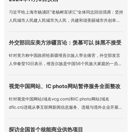
习近平给上海市杨浦区“老杨树宣讲汇”全体同志回信强调：坚持
人民城市人民建人民城市为人民，共建和谐美丽城市共创幸福
美好生活。
外交部回应美方涉疆言论：羡慕可以 抹黑不接受
针对美方称中国政府给新疆维吾尔族人带去痛苦，外交部发言
人华春莹10日表示，维吾尔族是中国56个民族大家庭的一员，
充分享受着中国宪法赋予的各项权利和自由，中国同世界上的
广大穆斯林国家也拥有友好紧密的关系。“对于这些，美方羡慕
视觉中国网站、IC photo网站暂停服务全面整改
是可以理解的，但是如果美方造谣、抹黑、污蔑，这是不能接
受的。
针对视觉中国网站(域名vcg.com)和IC photo网站(域名
dfic.cn)违规从事互联网新闻信息服务、违规与境外企业开展涉
及互联网新闻信息服务业务的合作等问题，国家网信办10日指
导有关地方网信办约谈两家网站负责人，责令其停止违法违规
探访全国首个核能商业供热项目
行为。两家网站即日起暂停服务全面整改。