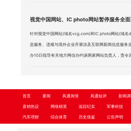
视觉中国网站、IC photo网站暂停服务全
针对视觉中国网站(域名vcg.com)和IC photo网站(域名
息服务、违规与境外企业开展涉及互联网新闻信息服务
办10日指导有关地方网信办约谈两家网站负责人，责令
站即日起暂停服务全面整改。
首页
要闻
凤通舆情
凤通短评
新闻调
直销热议
网络精英
追踪纪实
军事科技
汽车理财
综合体育
历史借鉴
公告声明