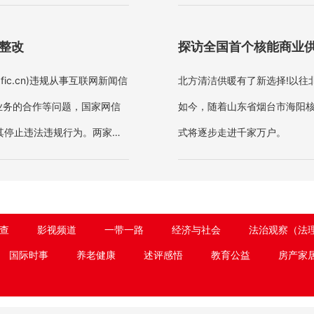
理解的，但是如果美方造谣、
面整改
探访全国首个核能商业
dfic.cn)违规从事互联网新闻信
北方清洁供暖有了新选择!以往
业务的合作等问题，国家网信
如今，随着山东省烟台市海阳
其停止违法违规行为。两家网
式将逐步走进千家万户。
查
影视频道
一带一路
经济与社会
法治观察（法
国际时事
养老健康
述评感悟
教育公益
房产家