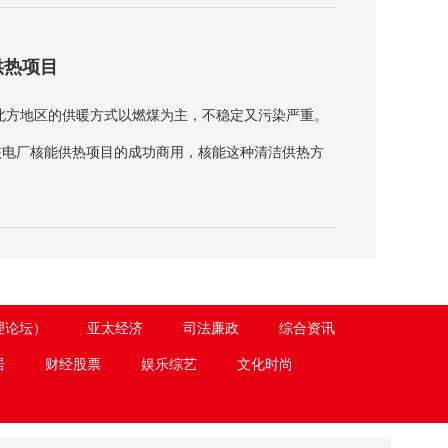
抹黑、污蔑，这是不能接受的。
供热项目
北方地区的供暖方式以燃煤为主，不稳定又污染严重。
核电厂核能供热项目的成功商用，核能这种清洁供热方
理论坛）
亚太经济
司法廉政
综合资讯
居
财经股票
娱乐综艺
文化时尚