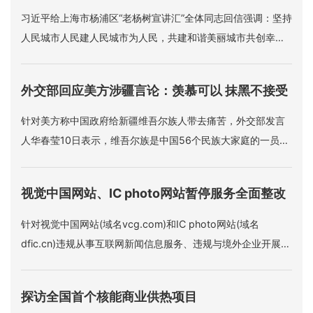
习近平给上海市杨浦区“老杨树宣讲汇”全体同志回信强调：坚持
人民城市人民建人民城市为人民，共建和谐美丽城市共创幸福
美好生活。
外交部回应美方涉疆言论：羡慕可以 抹黑不接受
针对美方称中国政府给新疆维吾尔族人带去痛苦，外交部发言
人华春莹10日表示，维吾尔族是中国56个民族大家庭的一员，
充分享受着中国宪法赋予的各项权利和自由，中国同世界上的
广大穆斯林国家也拥有友好紧密的关系。“对于这些，美方羡慕
视觉中国网站、IC photo网站暂停服务全面整改
是可以理解的，但是如果美方造谣、抹黑、污蔑，这是不能接
受的。
针对视觉中国网站(域名vcg.com)和IC photo网站(域名
dfic.cn)违规从事互联网新闻信息服务、违规与境外企业开展涉
及互联网新闻信息服务业务的合作等问题，国家网信办10日指
导有关地方网信办约谈两家网站负责人，责令其停止违法违规
探访全国首个核能商业供热项目
行为。两家网站即日起暂停服务全面整改。