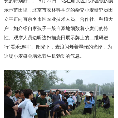
长的特别好……” 5月22日，站在顺义区北小营镇的展
示示范田里，北京市农林科学院的杂交小麦研究员田
立平正向百余名市区农业技术人员、合作社、种植大
户，如介绍自家孩子一般自豪地细数着小麦们的特
性。观摩人员边听边扫描麦田展示牌上的二维码进
行“看禾选种”。阳光下，麦浪闪烁着翠绿的光泽，为
这场小麦盛会增添着生机勃勃的气息。