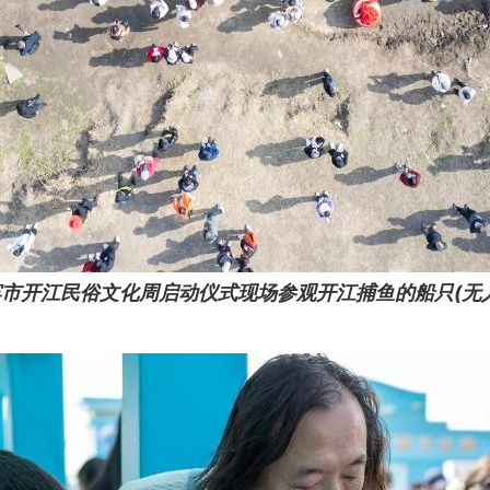
尔滨市开江民俗文化周启动仪式现场参观开江捕鱼的船只(无人