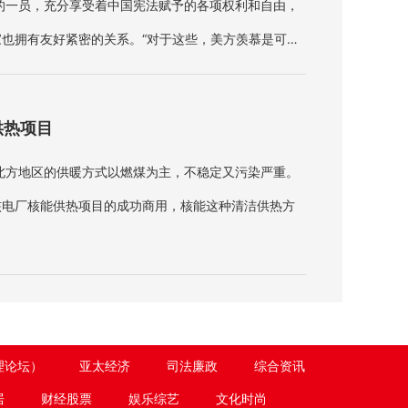
的一员，充分享受着中国宪法赋予的各项权利和自由，
也拥有友好紧密的关系。“对于这些，美方羡慕是可以
抹黑、污蔑，这是不能接受的。
供热项目
北方地区的供暖方式以燃煤为主，不稳定又污染严重。
核电厂核能供热项目的成功商用，核能这种清洁供热方
理论坛）
亚太经济
司法廉政
综合资讯
居
财经股票
娱乐综艺
文化时尚