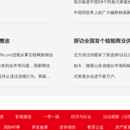
吾尔族是中国56个民族大家庭
中国同世界上的广大穆斯林国家
理解的，但是如果美方造谣、
面整改
探访全国首个核能商业
dfic.cn)违规从事互联网新闻信
北方清洁供暖有了新选择!以往
业务的合作等问题，国家网信
如今，随着山东省烟台市海阳
其停止违法违规行为。两家网
式将逐步走进千家万户。
查
影视频道
一带一路
经济与社会
法治观察（法
国际时事
养老健康
述评感悟
教育公益
房产家