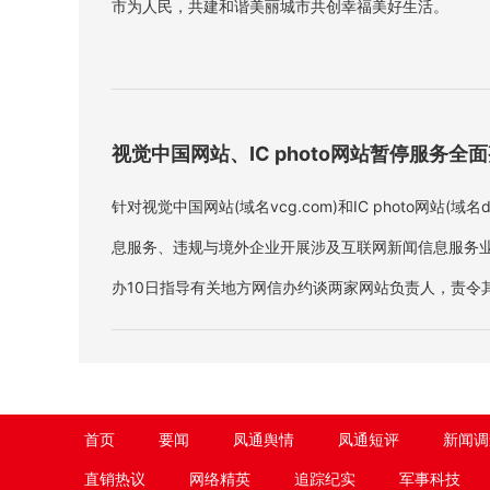
市为人民，共建和谐美丽城市共创幸福美好生活。
视觉中国网站、IC photo网站暂停服务全
针对视觉中国网站(域名vcg.com)和IC photo网站(域名
息服务、违规与境外企业开展涉及互联网新闻信息服务
办10日指导有关地方网信办约谈两家网站负责人，责令
站即日起暂停服务全面整改。
首页
要闻
凤通舆情
凤通短评
新闻调
直销热议
网络精英
追踪纪实
军事科技