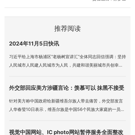
推荐阅读
2024年11月5日快讯
习近平给上海市杨浦区“老杨树宣讲汇”全体同志回信强调：坚持
人民城市人民建人民城市为人民，共建和谐美丽城市共创幸福
美好生活。
外交部回应美方涉疆言论：羡慕可以 抹黑不接受
针对美方称中国政府给新疆维吾尔族人带去痛苦，外交部发言
人华春莹10日表示，维吾尔族是中国56个民族大家庭的一员，
充分享受着中国宪法赋予的各项权利和自由，中国同世界上的
广大穆斯林国家也拥有友好紧密的关系。“对于这些，美方羡慕
视觉中国网站、IC photo网站暂停服务全面整改
是可以理解的，但是如果美方造谣、抹黑、污蔑，这是不能接