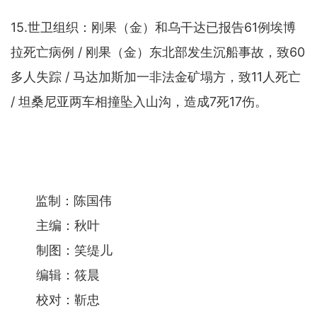
15.世卫组织：刚果（金）和乌干达已报告61例埃博
拉死亡病例 / 刚果（金）东北部发生沉船事故，致60
多人失踪 / 马达加斯加一非法金矿塌方，致11人死亡
/ 坦桑尼亚两车相撞坠入山沟，造成7死17伤。
监制：陈国伟
主编：秋叶
制图：笑缇儿
编辑：筱晨
校对：靳忠